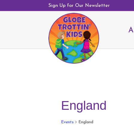
Sign Up for Our Newsletter
A
England
Events
England