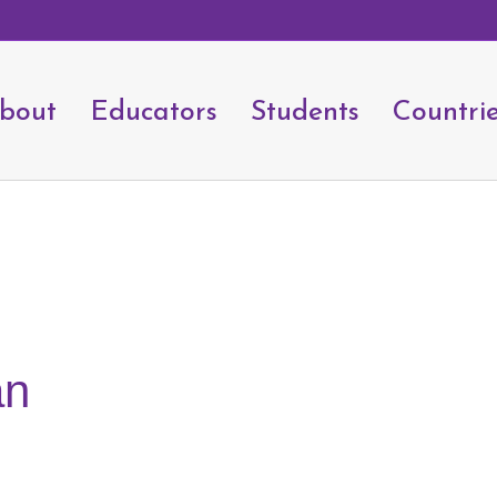
bout
Educators
Students
Countri
an